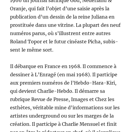
1966 un jour­nal satirique God, Ned­er­land
&
Oran­je, qui fait l’ob­jet d’une saisie après la
pub­li­ca­tion d’un dessin de la reine Juliana en
pros­ti­tuée dans une vit­rine. La plu­part des neuf
numéros parus, où s’il­lus­trent entre autres
Roland Topor et le futur cinéaste Picha, subis­
sent le même sort.
Il débar­que en France en 1968. Il com­mence à
dessin­er à L’En­ragé (en mai 1968). Il par­ticipe
aux pre­miers numéros de l’Heb­do-Hara-Kiri,
qui devient Char­lie-Heb­do. Il démarre sa
rubrique Revue de Presse, Images et Chez les
esthètes, véri­ta­ble mine d’in­for­ma­tions sur les
artistes under­ground ou sur les marges de la
créa­tion. Il par­ticipe à Char­lie Men­su­el et finit