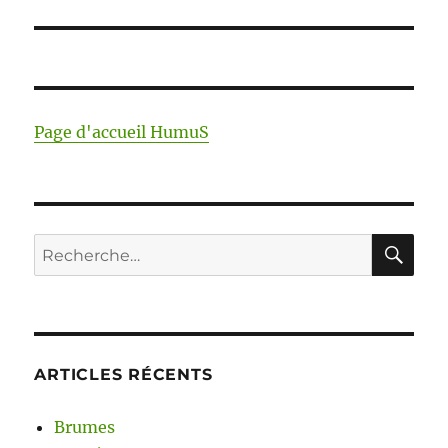
)
e
suivante :
)
Page d'accueil HumuS
RE
Recherche
pour :
ARTICLES RÉCENTS
Brumes