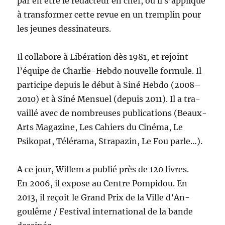
par en être le rédac­teur en chef, où il s’ap­plique
à trans­former cette revue en un trem­plin pour
les jeunes dessinateurs.
Il col­la­bore à Libéra­tion dès 1981, et rejoint
l’équipe de Char­lie-Heb­do nou­velle for­mule. Il
par­ticipe depuis le début à Siné Heb­do (2008–
2010) et à Siné Men­su­el (depuis 2011). Il a tra­
vail­lé avec de nom­breuses pub­li­ca­tions (Beaux-
Arts Mag­a­zine, Les Cahiers du Ciné­ma, Le
Psikopat, Téléra­ma, Stra­pazin, Le Fou parle…).
A ce jour, Willem a pub­lié près de 120 livres.
En 2006, il expose au Cen­tre Pom­pi­dou. En
2013, il reçoit le Grand Prix de la Ville d’An­
goulême / Fes­ti­val inter­na­tion­al de la bande