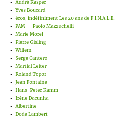
André Kasper
Yves Boucard
éros, indéfiniment Les 20 ans de F.I.N.A.L.E.
— Paolo Mazzuchelli
PAM
Marie Morel
Pierre Gisling
Willem
Serge Cantero
Martial Leiter
Roland Topor
Jean Fontaine
Hans-Peter Kamm
Irène Dacunha
Albertine
Dode Lambert