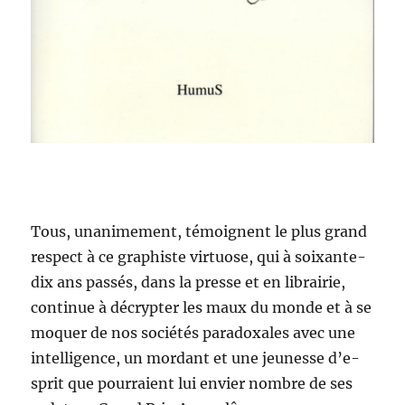
Tous, unanime­ment, témoignent le plus grand
respect à ce graphiste vir­tu­ose, qui à soix­ante-
dix ans passés, dans la presse et en librairie,
con­tin­ue à décrypter les maux du monde et à se
moquer de nos sociétés para­doxales avec une
intel­li­gence, un mor­dant et une jeunesse d’e­
sprit que pour­raient lui envi­er nom­bre de ses