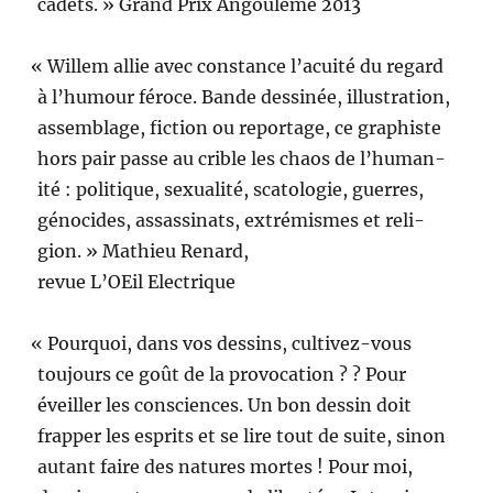
cadets. » Grand Prix Angoulême 2013
«
Willem allie avec con­stance l’acuité du regard
à l’hu­mour féroce. Bande dess­inée, illus­tra­tion,
assem­blage, fic­tion ou reportage, ce graphiste
hors pair passe au crible les chaos de l’hu­man­
ité : poli­tique, sex­u­al­ité, scat­olo­gie, guer­res,
géno­cides, assas­si­nats, extrémismes et reli­
gion. » Math­ieu Renard,
revue L’OEil Electrique
«
Pourquoi, dans vos dessins, cul­tivez-vous
tou­jours ce goût de la provo­ca­tion ? ? Pour
éveiller les con­sciences. Un bon dessin doit
frap­per les esprits et se lire tout de suite, sinon
autant faire des natures mortes ! Pour moi,