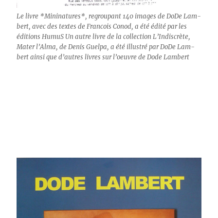
Le livre *Min­i­na­tures*, regroupant 140 images de DoDe Lam­
bert, avec des textes de Fran­cois Con­od, a été édité par les
édi­tions HumuS Un autre livre de la col­lec­tion L’Indis­crète,
Mater l’Al­ma, de Denis Guel­pa, a été illus­tré par DoDe Lam­
bert ain­si que d’autres livres sur l’oeu­vre de Dode Lambert