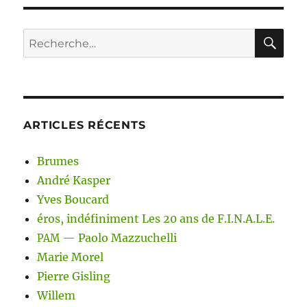
RE
Recherche
pour :
ARTICLES RÉCENTS
Brumes
André Kasper
Yves Boucard
éros, indéfiniment Les 20 ans de F.I.N.A.L.E.
— Paolo Mazzuchelli
PAM
Marie Morel
Pierre Gisling
Willem