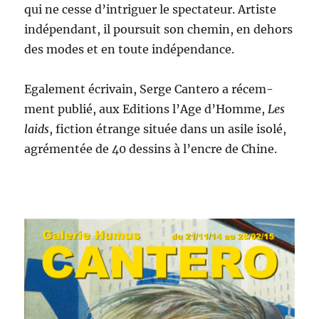
qui ne cesse d’in­triguer le spec­ta­teur. Artiste
indépen­dant, il pour­suit son chemin, en dehors
des modes et en toute indépendance.
Egale­ment écrivain, Serge Can­tero a récem­
ment pub­lié, aux Edi­tions l’Age d’Homme,
Les
laids
, fic­tion étrange située dans un asile isolé,
agré­men­tée de 40 dessins à l’en­cre de Chine.