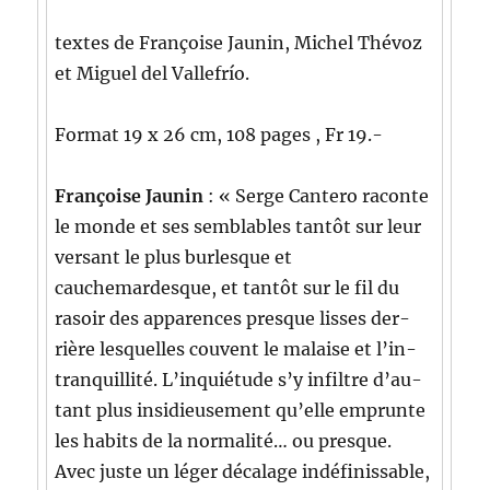
textes de Françoise Jaunin, Michel Thévoz
et Miguel del Vallefrío.
For­mat 19 x 26 cm, 108 pages , Fr 19.-
Françoise Jaunin
: « Serge Can­tero racon­te
le monde et ses sem­blables tan­tôt sur leur
ver­sant le plus bur­lesque et
cauchemardesque, et tan­tôt sur le fil du
rasoir des apparences presque liss­es der­
rière lesquelles cou­vent le malaise et l’in­
tran­quil­lité. L’in­quié­tude s’y infil­tre d’au­
tant plus insi­dieuse­ment qu’elle emprunte
les habits de la nor­mal­ité… ou presque.
Avec juste un léger décalage indéfiniss­able,