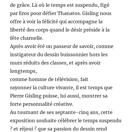
de grâce. Là où le temps est sus­pendu, figé
par Eros pour défi­er Thanatos. Gis­ling nous
offre à voir la félic­ité qui accom­pa­gne la
lib­erté des corps quand le désir pré­side à la
fête charnelle.
Après avoir été un passeur de savoir, comme
insti­ga­teur du dessin buis­son­nier hors les
murs réduits des class­es, et après avoir
longtemps,
comme homme de télévi­sion, fait
ray­on­ner la cul­ture vivante, il est temps que
Pierre Gis­ling puisse, lui aus­si, mon­tr­er sa
forte per­son­nal­ité créative.
Au tour­nant de ses sep­tante-cinq ans, cette
expo­si­tion souhaite célébr­er le temps suspendu
? et réjoui ? que sa pas­sion du dessin rend