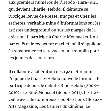
aux pre­miers numéros de l’Heb­do-Hara-Kiri,
qui devient Char­lie-Heb­do. Il démarre sa
rubrique Revue de Presse, Images et Chez les
esthètes, véri­ta­ble mine d’in­for­ma­tions sur les
artistes under­ground ou sur les marges de la
créa­tion. Il par­ticipe à Char­lie Men­su­el et finit
par en être le rédac­teur en chef, où il s’ap­plique
à trans­former cette revue en un trem­plin pour
les jeunes dessinateurs.
Il col­la­bore à Libéra­tion dès 1981, et rejoint
l’équipe de Char­lie-Heb­do nou­velle for­mule. Il
par­ticipe depuis le début à Siné Heb­do (2008–
2010) et à Siné Men­su­el (depuis 2011). Il a tra­
vail­lé avec de nom­breuses pub­li­ca­tions (Beaux-
Arts Mag­a­zine, Les Cahiers du Ciné­ma, Le