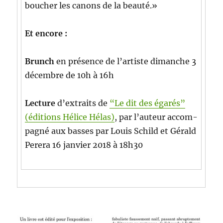
bouch­er les canons de la beauté.»
Et encore :
Brunch
en présence de l’artiste dimanche 3
décem­bre de 10h à 16h
Lec­ture
d’ex­traits de
“Le dit des égarés”
(édi­tions Hélice Hélas)
, par l’au­teur accom­
pa­g­né aux bass­es par Louis Schild et Gérald
Per­era 16 jan­vi­er 2018 à 18h30