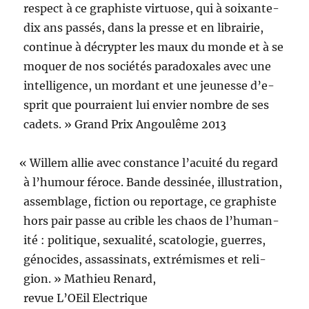
respect à ce graphiste vir­tu­ose, qui à soix­ante-
dix ans passés, dans la presse et en librairie,
con­tin­ue à décrypter les maux du monde et à se
moquer de nos sociétés para­doxales avec une
intel­li­gence, un mor­dant et une jeunesse d’e­
sprit que pour­raient lui envi­er nom­bre de ses
cadets. » Grand Prix Angoulême 2013
«
Willem allie avec con­stance l’acuité du regard
à l’hu­mour féroce. Bande dess­inée, illus­tra­tion,
assem­blage, fic­tion ou reportage, ce graphiste
hors pair passe au crible les chaos de l’hu­man­
ité : poli­tique, sex­u­al­ité, scat­olo­gie, guer­res,
géno­cides, assas­si­nats, extrémismes et reli­
gion. » Math­ieu Renard,
revue L’OEil Electrique