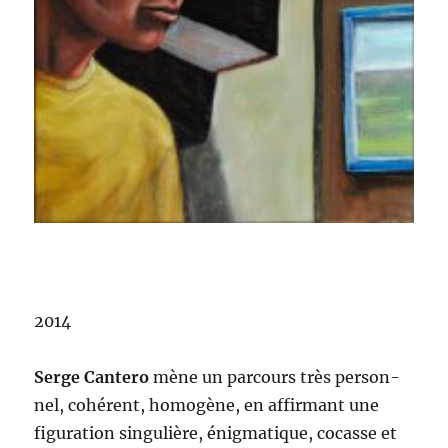
2014
Serge Can­tero
mène un par­cours très per­son­
nel, cohérent, homogène, en affir­mant une
fig­u­ra­tion sin­gulière, énig­ma­tique, cocasse et