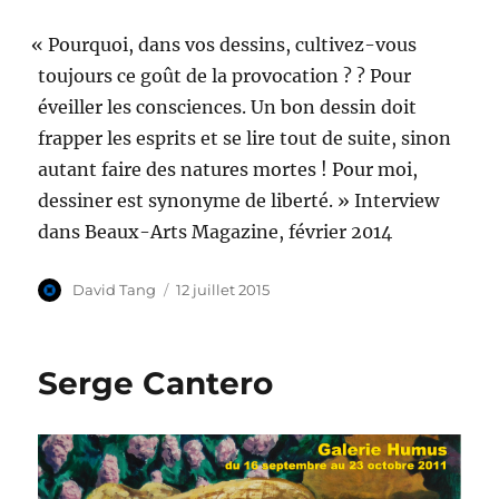
«
Pourquoi, dans vos dessins, cul­tivez-vous
tou­jours ce goût de la provo­ca­tion ? ? Pour
éveiller les con­sciences. Un bon dessin doit
frap­per les esprits et se lire tout de suite, sinon
autant faire des natures mortes ! Pour moi,
dessin­er est syn­onyme de lib­erté. » Inter­view
dans Beaux-Arts Mag­a­zine, févri­er 2014
Auteur
Publié
David Tang
12 juillet 2015
le
Serge Cantero