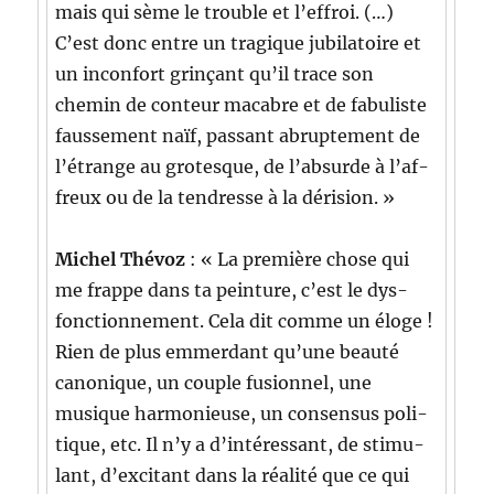
mais qui sème le trou­ble et l’ef­froi. (…)
C’est donc entre un trag­ique jubi­la­toire et
un incon­fort grinçant qu’il trace son
chemin de con­teur macabre et de fab­u­liste
fausse­ment naïf, pas­sant abrupte­ment de
l’é­trange au grotesque, de l’ab­surde à l’af­
freux ou de la ten­dresse à la dérision. »
Michel Thévoz
: « La pre­mière chose qui
me frappe dans ta pein­ture, c’est le dys­
fonc­tion­nement. Cela dit comme un éloge !
Rien de plus emmer­dant qu’une beauté
canon­ique, un cou­ple fusion­nel, une
musique har­monieuse, un con­sen­sus poli­
tique, etc. Il n’y a d’in­téres­sant, de stim­u­
lant, d’ex­ci­tant dans la réal­ité que ce qui