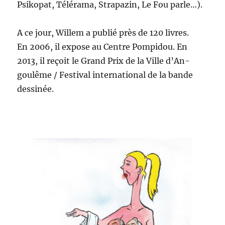
Psikopat, Téléra­ma, Stra­pazin, Le Fou parle…).
A ce jour, Willem a pub­lié près de 120 livres.
En 2006, il expose au Cen­tre Pom­pi­dou. En
2013, il reçoit le Grand Prix de la Ville d’An­
goulême / Fes­ti­val inter­na­tion­al de la bande
dessinée.