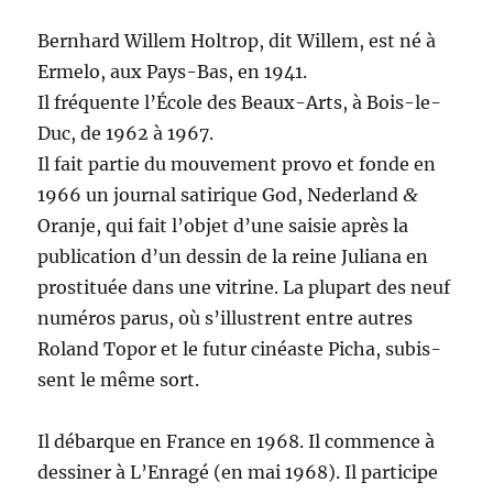
Bern­hard Willem Holtrop, dit Willem, est né à
Erme­lo, aux Pays-Bas, en 1941.
Il fréquente l’É­cole des Beaux-Arts, à Bois-le-
Duc, de 1962 à 1967.
Il fait par­tie du mou­ve­ment pro­vo et fonde en
1966 un jour­nal satirique God, Ned­er­land
&
Oran­je, qui fait l’ob­jet d’une saisie après la
pub­li­ca­tion d’un dessin de la reine Juliana en
pros­ti­tuée dans une vit­rine. La plu­part des neuf
numéros parus, où s’il­lus­trent entre autres
Roland Topor et le futur cinéaste Picha, subis­
sent le même sort.
Il débar­que en France en 1968. Il com­mence à
dessin­er à L’En­ragé (en mai 1968). Il par­ticipe