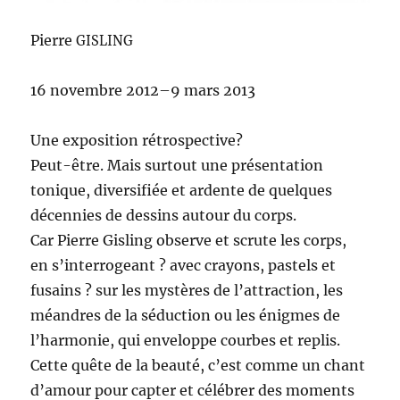
Pierre
GISLING
16 novem­bre 2012–9 mars 2013
Une expo­si­tion rétrospective?
Peut-être. Mais surtout une présentation
tonique, diver­si­fiée et ardente de quelques
décen­nies de dessins autour du corps.
Car Pierre Gis­ling observe et scrute les corps,
en s’in­ter­ro­geant ? avec crayons, pas­tels et
fusains ? sur les mys­tères de l’at­trac­tion, les
méan­dres de la séduc­tion ou les énigmes de
l’har­monie, qui enveloppe courbes et replis.
Cette quête de la beauté, c’est comme un chant
d’amour pour capter et célébr­er des moments