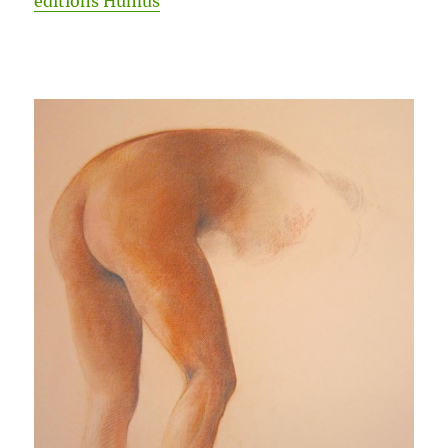
édi­tions Humus