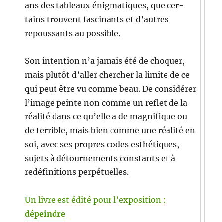
ans des tableaux énig­ma­tiques, que cer­
tains trou­vent fasci­nants et d’autres
repous­sants au possible.
Son inten­tion n’a jamais été de cho­quer,
mais plutôt d’aller chercher la lim­ite de ce
qui peut être vu comme beau. De con­sid­ér­er
l’image peinte non comme un reflet de la
réal­ité dans ce qu’elle a de mag­nifique ou
de ter­ri­ble, mais bien comme une réal­ité en
soi, avec ses pro­pres codes esthé­tiques,
sujets à détourne­ments con­stants et à
redéf­i­ni­tions perpétuelles.
Un livre est édité pour l’exposition :
dépein­dre