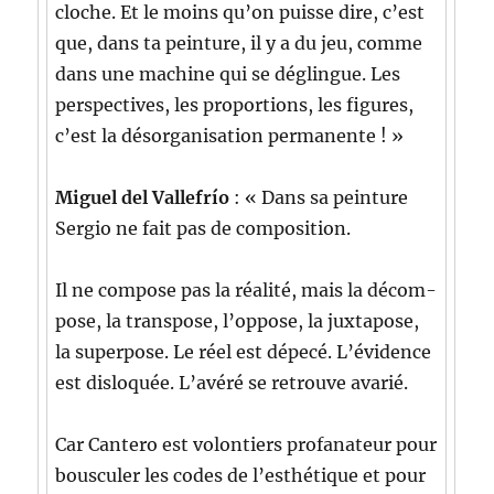
cloche. Et le moins qu’on puisse dire, c’est
que, dans ta pein­ture, il y a du jeu, comme
dans une machine qui se déglingue. Les
per­spec­tives, les pro­por­tions, les fig­ures,
c’est la désor­gan­i­sa­tion permanente ! »
Miguel del Valle­frío
: « Dans sa pein­ture
Ser­gio ne fait pas de composition.
Il ne com­pose pas la réal­ité, mais la décom­
pose, la trans­pose, l’oppose, la jux­ta­pose,
la super­pose. Le réel est dépecé. L’évidence
est dis­lo­quée. L’avéré se retrou­ve avarié.
Car Can­tero est volon­tiers pro­fana­teur pour
bous­culer les codes de l’esthétique et pour