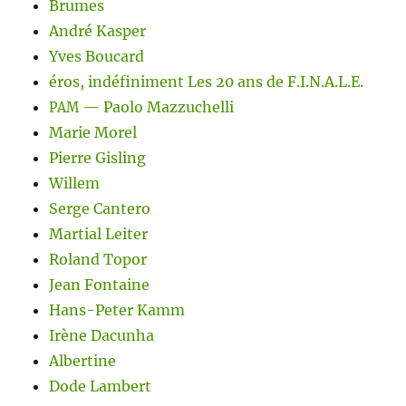
Brumes
André Kasper
Yves Boucard
éros, indéfiniment Les 20 ans de F.I.N.A.L.E.
— Paolo Mazzuchelli
PAM
Marie Morel
Pierre Gisling
Willem
Serge Cantero
Martial Leiter
Roland Topor
Jean Fontaine
Hans-Peter Kamm
Irène Dacunha
Albertine
Dode Lambert