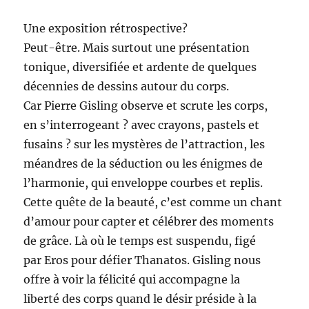
Une expo­si­tion rétrospective?
Peut-être. Mais surtout une présentation
tonique, diver­si­fiée et ardente de quelques
décen­nies de dessins autour du corps.
Car Pierre Gis­ling observe et scrute les corps,
en s’in­ter­ro­geant ? avec crayons, pas­tels et
fusains ? sur les mys­tères de l’at­trac­tion, les
méan­dres de la séduc­tion ou les énigmes de
l’har­monie, qui enveloppe courbes et replis.
Cette quête de la beauté, c’est comme un chant
d’amour pour capter et célébr­er des moments
de grâce. Là où le temps est sus­pendu, figé
par Eros pour défi­er Thanatos. Gis­ling nous
offre à voir la félic­ité qui accom­pa­gne la
lib­erté des corps quand le désir pré­side à la