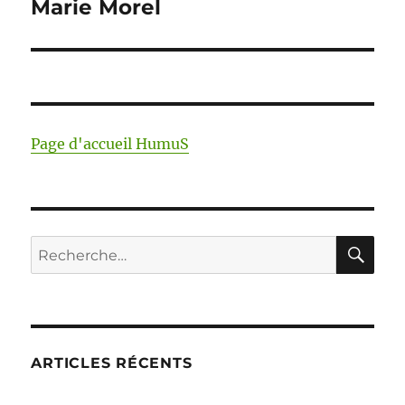
Marie Morel
r
t
Publication
e
r
)
e
suivante :
)
Page d'accueil HumuS
RE
Recherche
pour :
ARTICLES RÉCENTS