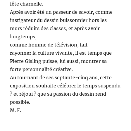
fête charnelle.
Après avoir été un passeur de savoir, comme
insti­ga­teur du dessin buis­son­nier hors les
murs réduits des class­es, et après avoir
longtemps,
comme homme de télévi­sion, fait
ray­on­ner la cul­ture vivante, il est temps que
Pierre Gis­ling puisse, lui aus­si, mon­tr­er sa
forte per­son­nal­ité créative.
Au tour­nant de ses sep­tante-cinq ans, cette
expo­si­tion souhaite célébr­er le temps suspendu
? et réjoui ? que sa pas­sion du dessin rend
possible.
M. F.