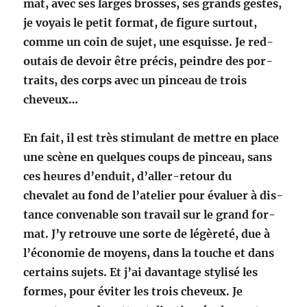
mat, avec ses larges bross­es,
ses grands gestes,
je voy­ais le petit for­mat, de fig­ure surtout,
comme un
coin de sujet, une esquisse. Je red­
outais de devoir être pré­cis, pein­dre
des por­
traits, des corps avec un pinceau de trois
cheveux…
En fait, il est très stim­u­lant de met­tre en place
une scène en quelques
coups de pinceau, sans
ces heures d’enduit, d’aller-retour du
chevalet
au fond de l’atelier pour éval­uer à dis­
tance con­ven­able son tra­vail sur
le grand for­
mat. J’y retrou­ve une sorte de légèreté, due à
l’économie
de moyens, dans la touche et dans
cer­tains sujets. Et j’ai davan­tage
styl­isé les
formes, pour éviter les trois cheveux. Je