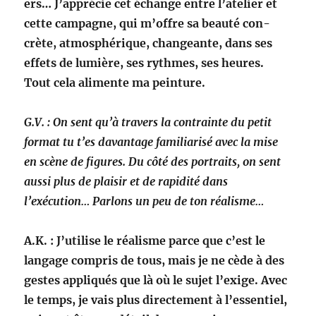
ers…
J’apprécie cet échange entre l’atelier et
cette cam­pagne, qui m’offre sa beauté con­
crète, atmo­sphérique, changeante, dans ses
effets de
lumière, ses rythmes, ses heures.
Tout cela ali­mente ma peinture.
G.V. : On sent qu’à tra­vers la con­trainte du petit
for­mat tu t’es davan­tage famil­iarisé avec la mise
en scène de fig­ures. Du côté des por­traits,
on sent
aus­si plus de plaisir et de rapid­ité dans
l’exécution… Par­lons un peu de ton réalisme…
A.K. : J’utilise le réal­isme parce que c’est le
lan­gage com­pris de tous, mais je ne cède à des
gestes appliqués que là où le sujet l’exige.
Avec
le temps, je vais plus directe­ment à l’essentiel,