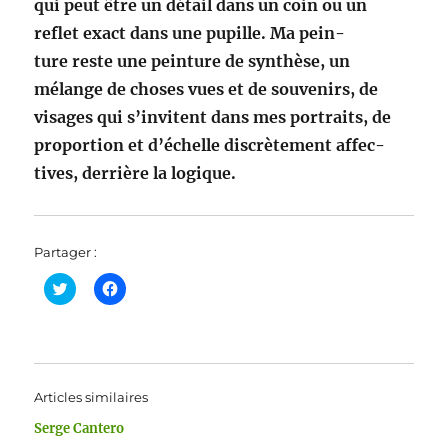
qui peut être un détail dans un coin ou un
reflet exact dans une pupille. Ma pein­
ture
reste une pein­ture de syn­thèse, un
mélange de choses vues et de sou­venirs, de
vis­ages qui s’invitent dans mes por­traits, de
pro­por­tion
et d’échelle dis­crète­ment affec­
tives, der­rière la logique.
Partager :
C
C
l
l
i
i
q
q
u
u
e
e
z
z
p
p
o
o
Articles similaires
u
u
r
r
Serge Cantero
p
p
a
a