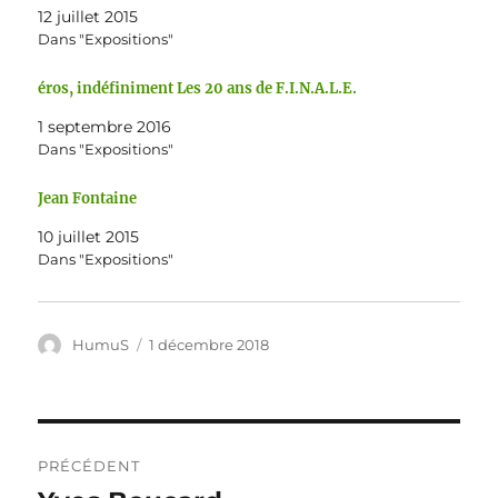
r
r
12 juillet 2015
t
t
a
a
Dans "Expositions"
g
g
e
e
r
r
éros, indéfiniment Les 20 ans de F.I.N.A.L.E.
s
s
u
u
r
r
1 septembre 2016
T
F
Dans "Expositions"
w
a
i
c
t
e
t
b
Jean Fontaine
e
o
r
o
10 juillet 2015
(
k
o
(
Dans "Expositions"
u
o
v
u
r
v
e
r
d
e
a
d
Auteur
Publié
HumuS
1 décembre 2018
n
a
le
s
n
u
s
n
u
e
n
n
e
Navigation
o
n
u
o
PRÉCÉDENT
­
u
v
­
de