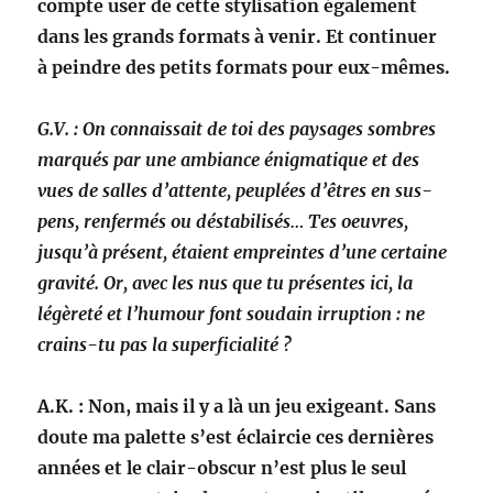
compte user de cette
styl­i­sa­tion égale­ment
dans les grands for­mats à venir. Et con­tin­uer
à
pein­dre des petits for­mats pour eux-mêmes.
G.V. : On con­nais­sait de toi des paysages som­bres
mar­qués par une
ambiance énig­ma­tique et des
vues de salles d’attente, peu­plées d’êtres
en sus­
pens, ren­fer­més ou désta­bil­isés… Tes oeu­vres,
jusqu’à présent,
étaient empreintes d’une cer­taine
grav­ité. Or, avec les nus que tu présentes
ici, la
légèreté et l’humour font soudain irrup­tion : ne
crains-tu
pas la superficialité ?
A.K. : Non, mais il y a là un jeu exigeant. Sans
doute ma palette s’est
éclair­cie ces dernières
années et le clair-obscur n’est plus le seul