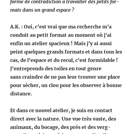
forme de con­tra­dic­tion à tra­vailler
des petits for­
mats dans un grand espace ?
A.K. : Oui, c’est vrai que ma recherche m’a
con­duit au petit for­mat au moment où j’ai
enfin un ate­lier spa­cieux ! Mais j’y ai aus­si
peint
quelques grands for­mats et dans tous les
cas, de l’espace et du recul, c’est for­mi­da­ble !
J’entreprends des toiles en tout genre
sans
crain­dre de ne pas leur trou­ver une place
pour séch­er, un clou pour les observ­er à bonne
distance.
Et dans ce nou­v­el ate­lier, je suis en con­tact
direct avec la nature. Une vue très vaste, des
ani­maux, du bocage, des prés et des verg­