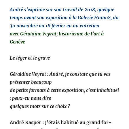
André s’ex­prime sur son tra­vail de 2018, quelque
temps avant son expo­si­tion à la Galerie HumuS, du
30 novem­bre au 18 févri­er en un entre­tien
avec
Géral­dine Veyrat, his­to­ri­enne de l’art à
Genève
Le léger et le grave
Géral­dine Veyrat : André, je con­state que tu vas
présen­ter beaucoup
de petits for­mats à cette expo­si­tion, c’est inhab­ituel
: peux-tu nous dire
quelques mots sur ce choix ?
André Kasper : J’étais habitué au grand for­