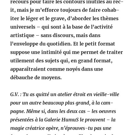
recours
pour taire les con­tours inutiles au réc­
it, mais je m’efforce tou­jours de faire
cohab­
iter le léger et le grave, d’aborder les thèmes
uni­versels – qui sont
à la base de l’activité
artis­tique – sans dis­cours, mais dans
l’enveloppe du
quo­ti­di­en. Et le petit for­mat
sup­pose une intim­ité qui me per­met de traiter
utile­ment des sujets qui, en grand for­mat,
appa­raî­traient comme
noyés dans une
débauche de moyens.
G.V. : Tu as quit­té un ate­lier étroit en vieille-ville
pour un autre beau­coup plus grand, à la cam­
pagne. Même si, dans les deux cas – les
oeu­vres
présen­tées à la Galerie HumuS le prou­vent – la
magie créa­trice opère, n’éprouves-tu pas une