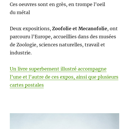
Ces oeu­vres sont en grès, en trompe l’oeil
du métal
Deux expo­si­tions,
Zoofolie et Mecanofolie
, ont
par­cou­ru l’Eu­rope, accueil­lies dans des musées
de Zoolo­gie, sci­ences naturelles, tra­vail et
industrie.
Un livre superbe­ment illus­tré accom­pa­gne
l’une et l’autre de ces expos, ain­si que plusieurs
cartes postales