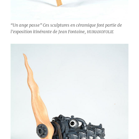
“Un ange passe” Ces sculp­tures en céramique font par­tie de
l’ex­po­si­tion itinérante de Jean Fontaine,
HUMANOFOLIE