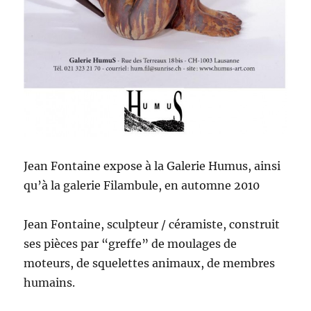
Jean Fontaine expose à la Galerie Humus, ain­si
qu’à la galerie Fil­am­bule, en automne 2010
Jean Fontaine, sculp­teur / céramiste, con­stru­it
ses pièces par “greffe” de moulages de
moteurs, de squelettes ani­maux, de mem­bres
humains.