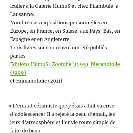
i­c­uli­er à la Galerie HumuS et chez Fil­am­bule, à
Lausanne.
Nom­breuses expo­si­tions per­son­nelles en
Europe, en France, en Suisse, aux Pays-Bas, en
Espagne et en Angleterre.
Trois livres sur son œuvre ont été pub­liés
par les
Edi­tions HumuS : Zoofolie (1995), Mécanofolie
(1999)
et Humanofolie (2011).
«
L’enfant céramiste que j’étais a fait sa crise
d’adolescence : Il a rejeté la peau d’émail, les
jeux d’atmosphère et l’envie toute sim­ple de
faire du beau.