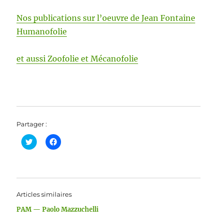
Nos pub­li­ca­tions sur l’oeu­vre de Jean Fontaine
Humanofolie
et aus­si Zoofolie et Mécanofolie
Partager :
C
C
l
l
i
i
q
q
u
u
e
e
z
z
p
p
o
o
Articles similaires
u
u
r
r
PAM — Paolo Mazzuchelli
p
p
a
a