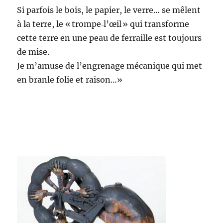
Si par­fois le bois, le papi­er, le verre… se mêlent
à la terre, le « trompe‑l’œil » qui trans­forme
cette terre en une peau de fer­raille est tou­jours
de mise.
Je m’amuse de l’engrenage mécanique qui met
en bran­le folie et raison…»