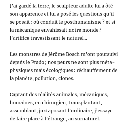
J’ai gardé la terre, le sculp­teur adulte lui a ôté
son apparence et lui a posé les ques­tions qu’il
se posait : où con­duit le posthu­man­isme ? et si
la mécanique envahis­sait notre monde ?
l’artifice trav­es­tis­sant le naturel…
Les mon­stres de Jérôme Bosch m’ont pour­suivi
depuis le Pra­do ; nos peurs ne sont plus méta­
physiques mais écologiques : réchauf­fe­ment de
la planète, pol­lu­tion, clones.
Cap­tant des réal­ités ani­males, mécaniques,
humaines, en chirurgien, trans­plan­tant,
assem­blant, jux­ta­posant l’ordinaire, j’essaye
de faire place à l’étrange, au surnaturel.