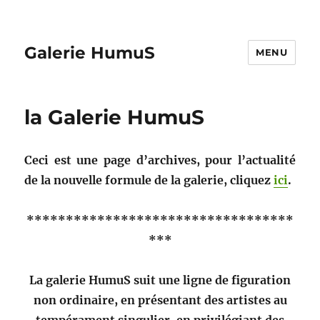
Galerie HumuS
MENU
la Galerie HumuS
Ceci est une page d’archives, pour l’ac­tu­al­ité
de la nou­velle for­mule de la galerie, cliquez
ici
.
**********************************
***
La galerie HumuS suit une ligne de fig­u­ra­tion
non ordi­naire, en présen­tant des artistes au