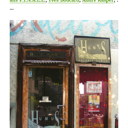
ans F.I.N.A.L.E.
,
Yves Bou­card
,
André Kasper
, .
…