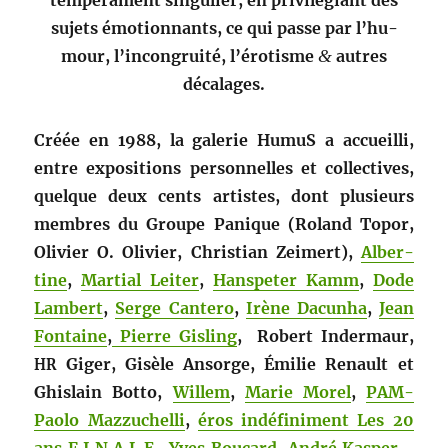
tem­péra­ment sin­guli­er, en priv­ilé­giant des
sujets émo­tion­nants, ce qui passe par l’hu­
mour, l’in­con­gruité, l’éro­tisme
&
autres
décalages.
Créée en 1988, la galerie HumuS a accueil­li,
entre expo­si­tions per­son­nelles et col­lec­tives
,
quelque deux cents artistes, dont plusieurs
mem­bres du Groupe Panique (Roland Topor,
Olivi­er O. Olivi­er, Chris­t­ian Zeimert),
Alber­
tine
,
Mar­tial L
eit­er
,
Hanspeter Kamm
,
Dode
Lam­bert
,
Serge Can­tero
,
Irène Dacun­ha
,
Jean
Fontaine
,
Pierre Gis­ling
, Robert Inder­maur,
Giger, Gisèle Ansorge, Émi­lie Renault et
HR
Ghis­lain Bot­to,
Willem
,
Marie Morel
,
PAM-
Pao­lo Maz­zuchel­li
,
éros indéfin­i­ment Les 20