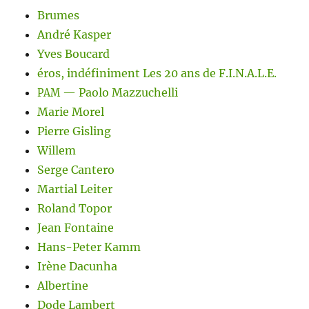
Brumes
André Kasper
Yves Boucard
éros, indéfiniment Les 20 ans de F.I.N.A.L.E.
— Paolo Mazzuchelli
PAM
Marie Morel
Pierre Gisling
Willem
Serge Cantero
Martial Leiter
Roland Topor
Jean Fontaine
Hans-Peter Kamm
Irène Dacunha
Albertine
Dode Lambert