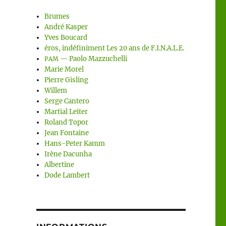
Brumes
André Kasper
Yves Boucard
éros, indéfiniment Les 20 ans de F.I.N.A.L.E.
— Paolo Mazzuchelli
PAM
Marie Morel
Pierre Gisling
Willem
Serge Cantero
Martial Leiter
Roland Topor
Jean Fontaine
Hans-Peter Kamm
Irène Dacunha
Albertine
Dode Lambert