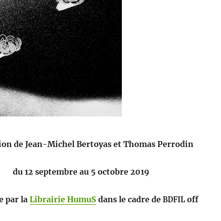
­tion de Jean-Michel Bertoyas et Thomas Perrodin
du 12 sep­tem­bre au 5 octo­bre 2019
e par la
Librairie HumuS
dans le cadre de
off
BDFIL