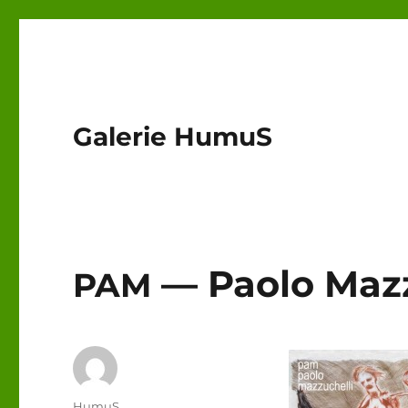
Galerie HumuS
— Paolo Mazz
PAM
Auteur
HumuS