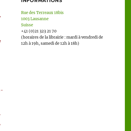
INFORMATIONS
Rue des Terreaux 18bis
»
1003 Lausanne
Suisse
+41 (0)21 323 21 70
(horaires de la librairie : mardi à vendredi de
e
12h à 19h, samedi de 12h à 18h)
,
n­
­
,