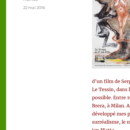
Publié
22 mai 2016
le
d’un film de Ser
Le Tessin, dans l
pos­si­ble. Entre
Brera, à Milan. 
développé mes p
surréalisme, le