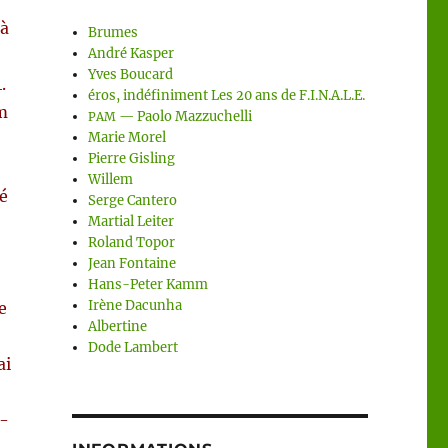
à
Brumes
André Kasper
Yves Boucard
.
éros, indéfiniment Les 20 ans de F.I.N.A.L.E.
m
— Paolo Mazzuchelli
PAM
Marie Morel
Pierre Gisling
Willem
́
Serge Cantero
Martial Leiter
Roland Topor
Jean Fontaine
Hans-Peter Kamm
Irène Dacunha
e
Albertine
Dode Lambert
ai
t­