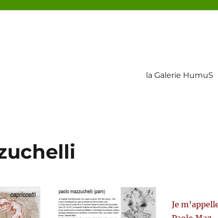
la Galerie HumuS
uchelli
Je m’appell