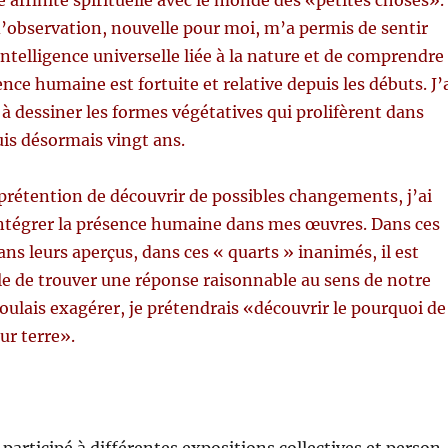
 affi­nité spir­ituelle avec le monde des «petites choses».
’observation, nou­velle pour moi, m’a per­mis de sen­tir
intelligence uni­verselle liée à la nature et de com­pren­dre
ence humaine est for­tu­ite et rel­a­tive depuis les débuts. J’
à dessin­er les formes végétatives qui prolifèrent dans
is désormais vingt ans.
prétention de découvrir de pos­si­bles change­ments, j’ai
intégrer la présence humaine dans mes œuvres. Dans ces
ans leurs aperçus, dans ces « quarts » inanimés, il est
­ble de trou­ver une réponse raisonnable au sens de notre
 voulais exagérer, je prétendrais «découvrir le pourquoi de
ur terre».