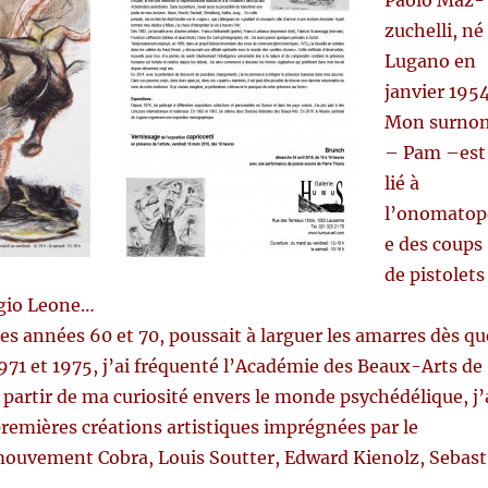
Pao­lo Maz­
zuchel­li, né 
Lugano en
jan­vi­er 1954
Mon surno
– Pam –
est
lié à
l’onomatope
e des coups
de pis­to­lets
­gio Leone…
es années 60 et 70, pous­sait à larguer les amar­res dès qu
 1971 et 1975, j’ai fréquenté l’Académie des Beaux-Arts de
A par­tir de ma curiosité envers le monde psychédélique, j’
remières créations artis­tiques imprégnées par le
 mou­ve­ment Cobra, Louis Sout­ter, Edward Kienolz, Sebas­