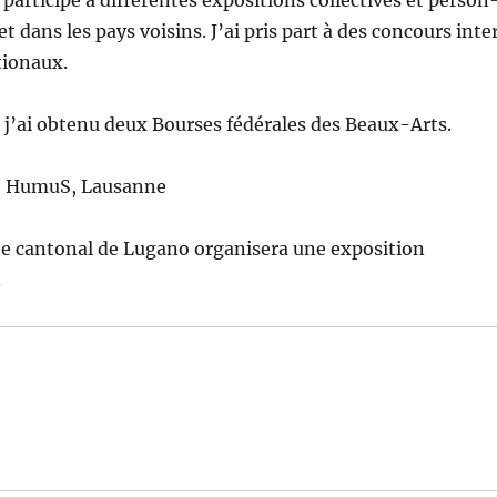
ar­ticipé à différentes expo­si­tions col­lec­tives et per­son
et dans les pays voisins. J’ai pris part à des con­cours inte
tionaux.
j’ai obtenu deux Bours­es fédérales des Beaux-Arts.
ie HumuS, Lausanne
e can­ton­al de Lugano organ­is­era une expo­si­tion
.