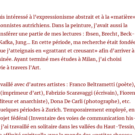
s intéressé à l’expressionisme abstrait et à la «matière
on­nistes autrichiens. Dans la pein­ture, j’avait aus­si la
ransférer une
par­tie de mes lec­tures : Ibsen, Brecht, Beck­
 Kaf­ka, Jung… En cette
période, ma recherche était fondé
ue j’atteignais en «grat­tant et creu­sant» afin d’arriver à
inée. Ayant ter­miné mes études à Milan, j’ai choisi
ie à tra­vers l’Art.
­vaillé avec d’autres artistes : Fran­co Bel­tram­et­ti (poète)
 (imprimeur d’art), Fab­rizio Scar­avag­gi (écrivain), Fiore
́diteur et anar­chiste), Dona De Car­li (pho­tographe), etc.
́ quelques périodes à Zurich. Tem­po­raire­ment employé, en
­jet fédéral (Inven­taire des voies de com­mu­ni­ca­tion his
, j’ai tra­vaillé en soli­taire dans les vallées du Haut-Tessin