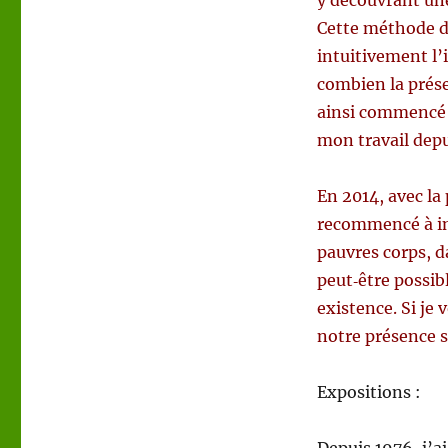
y découvrant une
Cette méthode d
intu­itive­ment l’
com­bi­en la prés
ain­si com­mencé 
mon tra­vail depu
En 2014, avec la 
recom­mencé à 
pau­vres corps, d
peut‑être pos­si
exis­tence. Si je
notre présence s
Expo­si­tions :