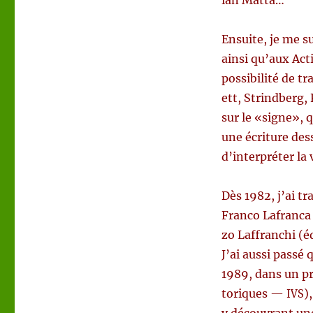
ian Matta…
Ensuite, je me sui
ain­si qu’aux
Acti
pos­si­bilité de t
ett, Strind­berg,
sur le «signe», q
une écriture dess
d’interpréter la v
Dès 1982, j’ai tra
Fran­co Lafran­ca
zo Laf­franchi (e
J’ai aus­si passe
1989, dans un pro
toriques —
)
IVS