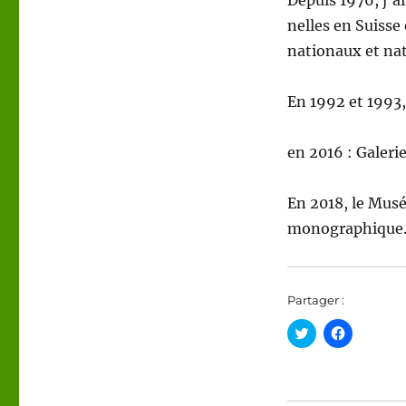
Depuis 1976, j’ai p
nelles en Suisse 
na­tionaux et na
En 1992 et 1993, 
en 2016 : Galer
En 2018, le Musé
monographique
Partager :
C
C
l
l
i
i
q
q
u
u
e
e
z
z